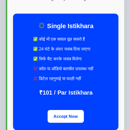
Single Istikhara
कोई भी एक सवाल पूछ सकते हैं
24 घंटे के अंदर जवाब दिया जाएगा
सिर्फ चैट करके जवाब मिलेगा
कॉल या ऑडियो बातचीत उपलब्ध नहीं
डिटेल रहनुमाई या फाल़ी नहीं
₹101 / Par Istikhara
Accept Now