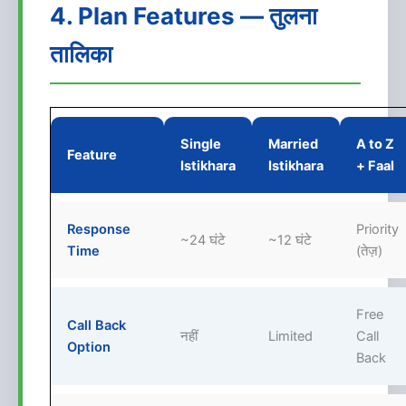
4. Plan Features — तुलना
तालिका
Single
Married
A to Z
Feature
Istikhara
Istikhara
+ Faal
Response
Priority
~24 घंटे
~12 घंटे
Time
(तेज़)
Free
Call Back
नहीं
Limited
Call
Option
Back