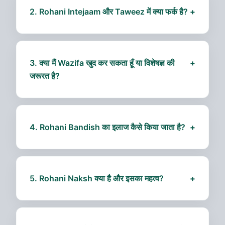
विश्वास पर निर्भर करती है।
2. Rohani Intejaam और Taweez में क्या फर्क है?
+
Rohani Intejaam आमतौर पर घर और रिश्तों की बेहतरी के
लिए होता है, जबकि Taweez व्यक्तिगत सुरक्षा, नज़रबंदी या
दुख-तकलीफ कम करने के लिए पहना जाता है।
3. क्या मैं Wazifa खुद कर सकता हूँ या विशेषज्ञ की
+
जरूरत है?
कुछ साधारण Wazifa घर पर किया जा सकता है, लेकिन गंभीर
समस्याओं के लिए विशेषज्ञ की मार्गदर्शन अत्यंत जरूरी है ताकि
परिणाम सुरक्षित और प्रभावी हों।
4. Rohani Bandish का इलाज कैसे किया जाता है?
+
Rohani Bandish का पता लगाकर और उसे खोलने के लिए
हमारी टीम विशेष दुआ, तवाज़ो और रूहानी उपाय करती है। यह
पूरी प्रक्रिया सुरक्षित और व्यक्तिगत होती है।
5. Rohani Naksh क्या है और इसका महत्व?
+
Rohani Naksh किसी व्यक्ति की नज़रबंदी, बुरी ताकत और
नकारात्मक प्रभावों को समझने और उन्हें दूर करने का उपाय है।
यह घर, रिश्ते और कारोबार में सुरक्षा प्रदान करता है।