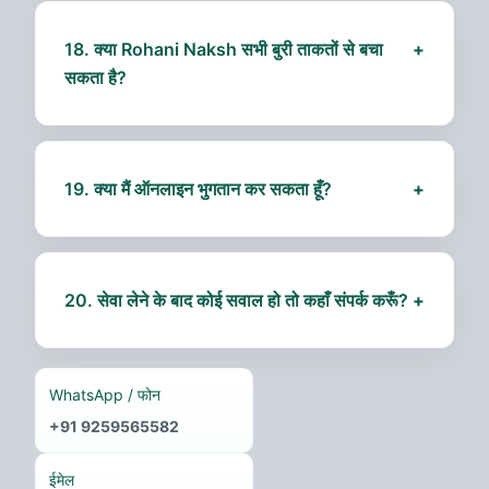
सेवा ले सकते हैं। अकाउंट विकल्प केवल सुविधा के लिए है।
18. क्या Rohani Naksh सभी बुरी ताकतों से बचा
+
सकता है?
हाँ, यह नकारात्मक प्रभाव और बुरी नज़र से सुरक्षा प्रदान करता
है, लेकिन व्यक्ति के कर्म और विश्वास भी परिणाम में महत्वपूर्ण
भूमिका निभाते हैं।
19. क्या मैं ऑनलाइन भुगतान कर सकता हूँ?
+
हाँ, हमारी सेवाओं का भुगतान सुरक्षित ऑनलाइन गेटवे, UPI या
बैंक ट्रांसफर के माध्यम से किया जा सकता है।
20. सेवा लेने के बाद कोई सवाल हो तो कहाँ संपर्क करूँ?
+
आप WhatsApp
+91 9259565582
या ईमेल
help@ruhanihealth.com
के माध्यम से कभी भी संपर्क
कर सकते हैं।
WhatsApp / फोन
+91 9259565582
ईमेल